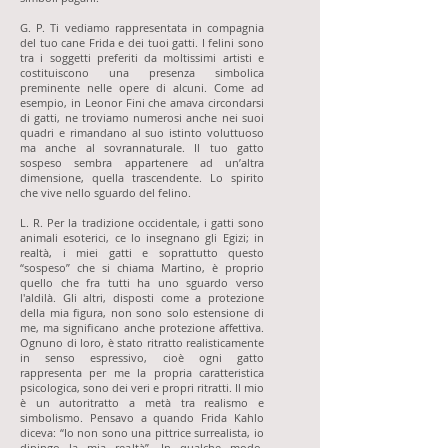
G. P. Ti vediamo rappresentata in compagnia
del tuo cane Frida e dei tuoi gatti. I felini sono
tra i soggetti preferiti da moltissimi artisti e
costituiscono una presenza simbolica
preminente nelle opere di alcuni. Come ad
esempio, in Leonor Fini che amava circondarsi
di gatti, ne troviamo numerosi anche nei suoi
quadri e rimandano al suo istinto voluttuoso
ma anche al sovrannaturale. Il tuo gatto
sospeso sembra appartenere ad un’altra
dimensione, quella trascendente. Lo spirito
che vive nello sguardo del felino.
L. R. Per la tradizione occidentale, i gatti sono
animali esoterici, ce lo insegnano gli Egizi; in
realtà, i miei gatti e soprattutto questo
“sospeso” che si chiama Martino, è proprio
quello che fra tutti ha uno sguardo verso
l'aldilà. Gli altri, disposti come a protezione
della mia figura, non sono solo estensione di
me, ma significano anche protezione affettiva.
Ognuno di loro, è stato ritratto realisticamente
in senso espressivo, cioè ogni gatto
rappresenta per me la propria caratteristica
psicologica, sono dei veri e propri ritratti. Il mio
è un autoritratto a metà tra realismo e
simbolismo. Pensavo a quando Frida Kahlo
diceva: “Io non sono una pittrice surrealista, io
dipingo la mia realtà”. In qualche modo,