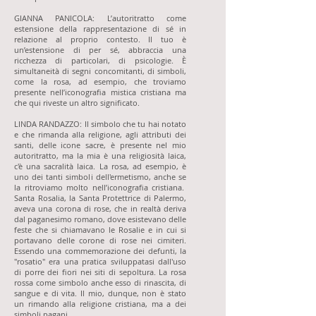
GIANNA PANICOLA: L’autoritratto come
estensione della rappresentazione di sé in
relazione al proprio contesto. Il tuo è
un’estensione di per sé, abbraccia una
ricchezza di particolari, di psicologie. È
simultaneità di segni concomitanti, di simboli,
come la rosa, ad esempio, che troviamo
presente nell’iconografia mistica cristiana ma
che qui riveste un altro significato.
LINDA RANDAZZO: Il simbolo che tu hai notato
e che rimanda alla religione, agli attributi dei
santi, delle icone sacre, è presente nel mio
autoritratto, ma la mia è una religiosità laica,
c'è una sacralità laica. La rosa, ad esempio, è
uno dei tanti simboli dell'ermetismo, anche se
la ritroviamo molto nell’iconografia cristiana.
Santa Rosalia, la Santa Protettrice di Palermo,
aveva una corona di rose, che in realtà deriva
dal paganesimo romano, dove esistevano delle
feste che si chiamavano le Rosalie e in cui si
portavano delle corone di rose nei cimiteri.
Essendo una commemorazione dei defunti, la
"rosatio" era una pratica sviluppatasi dall'uso
di porre dei fiori nei siti di sepoltura. La rosa
rossa come simbolo anche esso di rinascita, di
sangue e di vita. Il mio, dunque, non è stato
un rimando alla religione cristiana, ma a dei
simboli pagani.