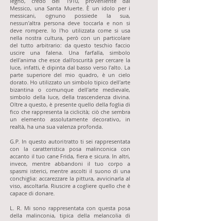
legno, credo del 1910, proveniente dal
Messico, una Santa Muerte. È un idolo per i
messicani, ognuno possiede la sua,
nessun'altra persona deve toccarla e non si
deve rompere. Io l'ho utilizzata come si usa
nella nostra cultura, però con un particolare
del tutto arbitrario: da questo teschio faccio
uscire una falena. Una farfalla, simbolo
dell'anima che esce dall'oscurità per cercare la
luce, infatti, è dipinta dal basso verso l'alto. La
parte superiore del mio quadro, è un cielo
dorato. Ho utilizzato un simbolo tipico dell'arte
bizantina o comunque dell'arte medievale,
simbolo della luce, della trascendenza divina.
Oltre a questo, è presente quello della foglia di
fico che rappresenta la ciclicità; ciò che sembra
un elemento assolutamente decorativo, in
realtà, ha una sua valenza profonda.
G.P. In questo autoritratto ti sei rappresentata
con la caratteristica posa malinconica con
accanto il tuo cane Frida, fiera e sicura. In altri,
invece, mentre abbandoni il tuo corpo a
spasmi isterici, mentre ascolti il suono di una
conchiglia: accarezzare la pittura, avvicinarla al
viso, ascoltarla. Riuscire a cogliere quello che è
capace di donare.
L. R. Mi sono rappresentata con questa posa
della malinconia, tipica della melancolia di