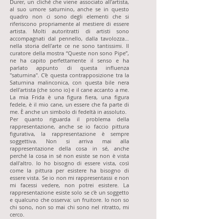
Durer, un cliché che viene associato all'artista,
al suo umore saturnino, anche se in questo
quadro non ci sono degli elementi che si
riferiscono propriamente al mestiere di essere
artista. Molti autoritratti di artisti sono
accompagnati dal pennello, dalla tavolozza…
nella storia dell'arte ce ne sono tantissimi. Il
curatore della mostra “Queste non sono Pipe”,
ne ha capito perfettamente il senso e ha
parlato appunto di questa influenza
"saturnina". C'è questa contrapposizione tra la
Saturnina malinconica, con questa bile nera
dell'artista (che sono io) e il cane accanto a me.
La mia Frida è una figura fiera, una figura
fedele, è il mio cane, un essere che fa parte di
me. È anche un simbolo di fedeltà in assoluto.
Per quanto riguarda il problema della
rappresentazione, anche se io faccio pittura
figurativa, la rappresentazione è sempre
soggettiva. Non si arriva mai alla
rappresentazione della cosa in sé, anche
perché la cosa in sé non esiste se non è vista
dall'altro. Io ho bisogno di essere vista, così
come la pittura per esistere ha bisogno di
essere vista. Se io non mi rappresentassi e non
mi facessi vedere, non potrei esistere. La
rappresentazione esiste solo se c'è un soggetto
e qualcuno che osserva: un fruitore. Io non so
chi sono, non so mai chi sono nel ritratto, mi
cerco.