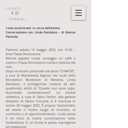
contacts
lindarandazzo9@gmail.com
I miei autoritratti: in cerca dell’anima.
Conversazione con Linda Randazzo – di Gianna
Panicola
Palermo sabato 14 maggio 2022, ore 14:30 –
Area Piazza Rivoluzione
Mentre aspetto Linda, sorseggio un caffè e
osservo Piazza Rivoluzione vuota e battuta dal
sole.
Dopo la mostra personale dal titolo “CHARTÆ”,
a cura di Mariateresa Zagone, nei locali della
Mondadori Bookstore di Messina, Linda
Randazzo, è protagonista insieme ad altri
quattordici artisti di “Queste non sono pipe.
Autoritratti contemporanei”. La mostra
collettiva, a cura di Salvo Ferlito, alla galleria
Almareni di Marco Cocciola, si è conclusa lo
scorso 28 maggio 2022. È proprio l’autoritratto
ad essere il nostro luogo di incontro, di
confronto e di approfondimento. Linda arriva
e ha inizio la nostra conversazione sotto
l’ombrellone. E’ un fiume in piena, travolgente
ed impetuoso.