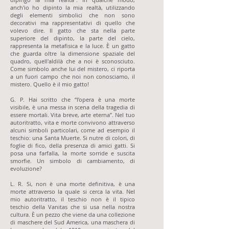
anch'io ho dipinto la mia realtà, utilizzando
degli elementi simbolici che non sono
decorativi ma rappresentativi di quello che
volevo dire. Il gatto che sta nella parte
superiore del dipinto, la parte del cielo,
rappresenta la metafisica e la luce. È un gatto
che guarda oltre la dimensione spaziale del
quadro, quell'aldilà che a noi è sconosciuto.
Come simbolo anche lui del mistero, ci riporta
a un fuori campo che noi non conosciamo, il
mistero. Quello è il mio gatto!
G. P. Hai scritto che “l’opera è una morte
visibile, è una messa in scena della tragedia di
essere mortali. Vita breve, arte eterna”. Nel tuo
autoritratto, vita e morte convivono attraverso
alcuni simboli particolari, come ad esempio il
teschio: una Santa Muerte. Si nutre di colori, di
foglie di fico, della presenza di amici gatti. Si
posa una farfalla, la morte sorride e suscita
smorfie. Un simbolo di cambiamento, di
evoluzione?
L. R. Si, non è una morte definitiva, è una
morte attraverso la quale si cerca la vita. Nel
mio autoritratto, il teschio non è il tipico
teschio della Vanitas che si usa nella nostra
cultura. È un pezzo che viene da una collezione
di maschere del Sud America, una maschera di